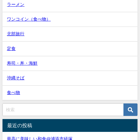
ラーメン
ワンコイン（食べ物）
北部旅行
定食
寿司・丼・海鮮
沖縄そば
食べ物
最近の投稿
最高に美味しい和食@浦添市経塚