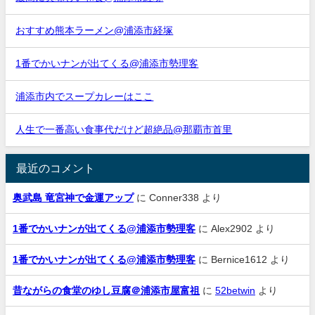
おすすめ熊本ラーメン@浦添市経塚
1番でかいナンが出てくる@浦添市勢理客
浦添市内でスープカレーはここ
人生で一番高い食事代だけど超絶品@那覇市首里
最近のコメント
奥武島 竜宮神で金運アップ
に
Conner338
より
1番でかいナンが出てくる@浦添市勢理客
に
Alex2902
より
1番でかいナンが出てくる@浦添市勢理客
に
Bernice1612
より
昔ながらの食堂のゆし豆腐＠浦添市屋富祖
に
52betwin
より