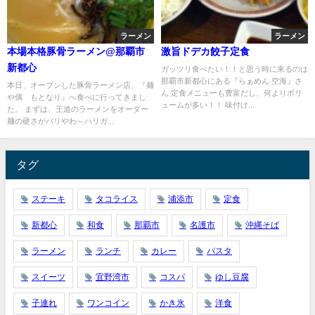
ラーメン
ラーメン
本場本格豚骨ラーメン@那覇市
激旨ドデカ餃子定食
新都心
ガッツリ食べたい！！と思う時に来るのは
那覇市新都心にある『らぁめん 空海』さ
本日、オープンした豚骨ラーメン店、『麺
ん 定食メニューも豊富だし、何よりボリ
や偶 もとなり』へ食べに行ってきまし
ュームが多い！！ 味付け...
た。 まずは、王道のラーメンをオーダー
麺の硬さがバリやわ～ハリガ...
タグ
ステーキ
タコライス
浦添市
定食
新都心
和食
那覇市
名護市
沖縄そば
ラーメン
ランチ
カレー
パスタ
スイーツ
宜野湾市
コスパ
ゆし豆腐
子連れ
ワンコイン
かき氷
洋食