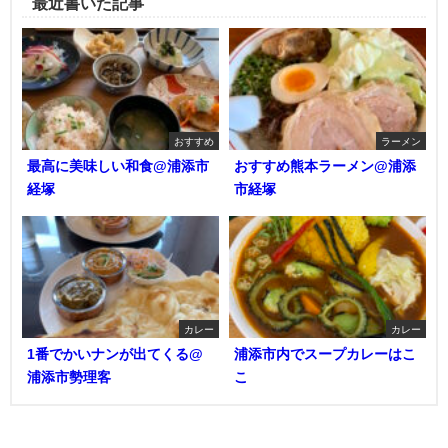
最近書いた記事
おすすめ
ラーメン
最高に美味しい和食@浦添市
おすすめ熊本ラーメン@浦添
経塚
市経塚
カレー
カレー
1番でかいナンが出てくる@
浦添市内でスープカレーはこ
浦添市勢理客
こ