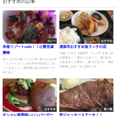
おすすめの記事
カレー
おすすめ
本格リゾートcafe！！@豊見城
浦添市おすすめ魚ランチの店
豊崎
引越してから【浦添市 ランチ】を食べ歩
き探索中！！ 家からも近くて、僕の好き
友人ブログに載っていた凄く気になるお店
な魚を安くて美味しく食べれるのが、浦添
『リゾートカフェ KAI INVITATION』に行
市経塚にある『めし家ゆうゆ...
ってきました～ 豊見城の美らSUNビーチ
内にあり...
おすすめ
食べ物
オシャレ超美味いハンバーガー
初ジャッキーステーキ！！