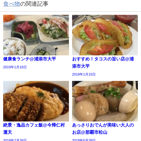
食べ物
の関連記事
健康食ランチ@浦添市大平
おすすめ！タコスの旨い店@浦
添市大平
2019年1月16日
2019年1月15日
絶景・逸品カフェ飯@今帰仁村
あっさりおでんが美味い大人の
運天
お店@那覇市松山
2018年7月26日
2018年6月28日