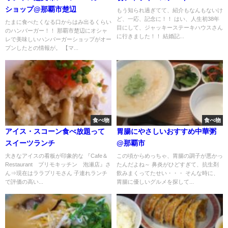
ショップ@那覇市楚辺
もう知られ過ぎてて、紹介もなんもないけ
ど、一応、記念に！！ はい、人生初38年
たまに食べたくなる口からはみ出るくらい
目にして、ジャッキーステーキハウスさん
のハンバーガー！！ 那覇市楚辺にオシャ
に行きました！！ 結婚記...
レで美味しいハンバーガーショップがオー
プンしたとの情報が。 【マ...
食べ物
食べ物
アイス・スコーン食べ放題って
胃腸にやさしいおすすめ中華粥
スイーツランチ
@那覇市
大きなアイスの看板が印象的な 『Cafe＆
この頃からめっちゃ、胃腸の調子が悪かっ
Restaurant プリモキッチン 泡瀬店』さ
たんだよね～ 鼻炎がひどすぎて、抗生剤
ん⇒現在はララプリモさん 子連れランチ
飲みまくってたせい・・・ そんな時に、
で評価の高い...
胃腸に優しいグルメを探して...