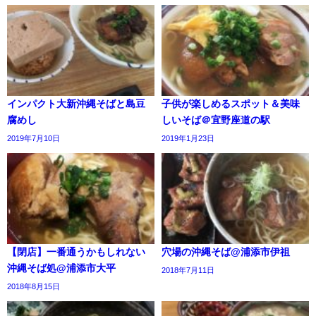
インパクト大新沖縄そばと島豆
子供が楽しめるスポット＆美味
腐めし
しいそば＠宜野座道の駅
2019年7月10日
2019年1月23日
【閉店】一番通うかもしれない
穴場の沖縄そば@浦添市伊祖
沖縄そば処@浦添市大平
2018年7月11日
2018年8月15日