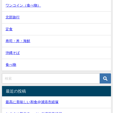
ワンコイン（食べ物）
北部旅行
定食
寿司・丼・海鮮
沖縄そば
食べ物
最近の投稿
最高に美味しい和食@浦添市経塚