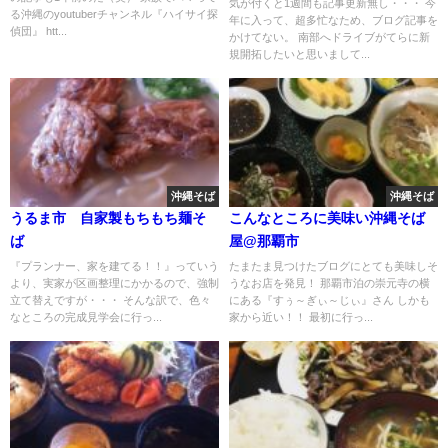
気が付くと1週間も記事更新無し・・・ 今
る沖縄のyoutuberチャンネル『ハイサイ探
年に入って、超多忙なため、ブログ記事を
偵団』 htt...
かけてない。 南部へドライブがてらに新
規開拓したいと思いまして...
沖縄そば
沖縄そば
うるま市 自家製もちもち麺そ
こんなところに美味い沖縄そば
ば
屋@那覇市
『プランナー、家を建てる！！』っていう
たまたま見つけたブログにとても美味しそ
より、実家が区画整理にかかるので、強制
うなお店を発見！ 那覇市泊の崇元寺の横
立て替えですが・・・ そんな訳で、色々
にある『すぅ～ぎぃ～じぃ』さん しかも
なところの完成見学会に行っ...
家から近い！！ 最初に行っ...