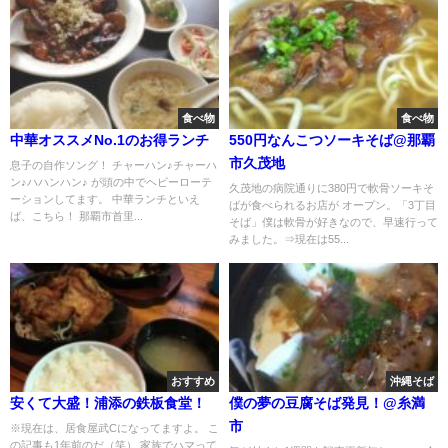
食べ物
食べ物
中華オススメNo.1のお得ランチ
550円なんこつソーキそば@那覇
市久茂地
息子の自作ソング！ チャーハン♪チャーハ
ン♪ハハンハン♪ が頭の中でヘビーローテ
久茂地の病院通りに380円で軟骨ソーキそ
ーションしてます。 中華ランチといえ
ばが食べられるお店が オープン。「3丁目
ば、こちら！ 那覇市首里...
そば」僕は軟骨が好きなので、早速行って
みました。⇒現在は55...
おすすめ
沖縄そば
安くて大盛！浦添の鉄板食堂！
僕の夢の豆腐そば発見！@糸満
市
※現在は、居食屋武Cになってますよ。 こ
の記事も1年前のだ（笑） 家族でハマって