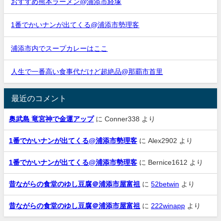
おすすめ熊本ラーメン@浦添市経塚
1番でかいナンが出てくる@浦添市勢理客
浦添市内でスープカレーはここ
人生で一番高い食事代だけど超絶品@那覇市首里
最近のコメント
奥武島 竜宮神で金運アップ
に
Conner338
より
1番でかいナンが出てくる@浦添市勢理客
に
Alex2902
より
1番でかいナンが出てくる@浦添市勢理客
に
Bernice1612
より
昔ながらの食堂のゆし豆腐＠浦添市屋富祖
に
52betwin
より
昔ながらの食堂のゆし豆腐＠浦添市屋富祖
に
222winapp
より