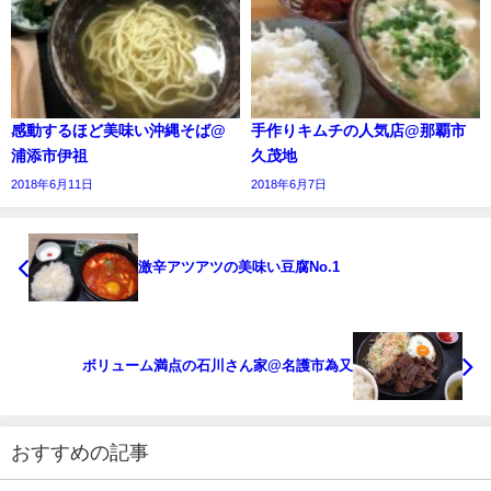
感動するほど美味い沖縄そば@
手作りキムチの人気店@那覇市
浦添市伊祖
久茂地
2018年6月11日
2018年6月7日
激辛アツアツの美味い豆腐No.1
ボリューム満点の石川さん家@名護市為又
おすすめの記事