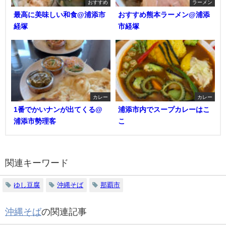
おすすめ
ラーメン
最高に美味しい和食@浦添市
おすすめ熊本ラーメン@浦添
経塚
市経塚
カレー
カレー
1番でかいナンが出てくる@
浦添市内でスープカレーはこ
浦添市勢理客
こ
関連キーワード
ゆし豆腐
沖縄そば
那覇市
沖縄そば
の関連記事