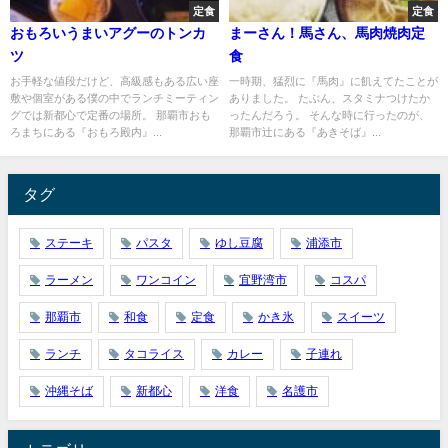
定食
定食
おもろいうまいアグーのトンカ
まーさん！馬さん、馬肉焼肉定
ツ
食
お手軽な値段だけど、高級感もある広い座
一時期、猛烈に『馬肉』に飢えてたことが
敷や個室がある僕の中でランチミーティン
ありました。 たぶん、スタミナつけたか
グでは新都心で定番の場所。 那覇市おも
ったんだろう。 そんな時に行ったのが、
ろまちにある『おもろ殿内』...
那覇市辻にある『あきそば』...
タグ
ステーキ
パスタ
ゆし豆腐
浦添市
ラーメン
ワンコイン
宜野湾市
コスパ
那覇市
和食
定食
かき氷
スイーツ
ランチ
タコライス
カレー
子連れ
沖縄そば
新都心
洋食
名護市