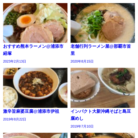
おすすめ熊本ラーメン@浦添市
老舗行列ラーメン屋@那覇市首
経塚
里
2023年2月13日
2020年8月15日
激辛旨麻婆豆腐@浦添市伊祖
インパクト大新沖縄そばと島豆
腐めし
2019年8月22日
2019年7月10日