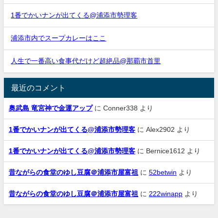
1番でかいナンが出てくる@浦添市勢理客
浦添市内でスープカレーはここ
人生で一番高い食事代だけど超絶品@那覇市首里
最近のコメント
奥武島 竜宮神で金運アップ
に
Conner338
より
1番でかいナンが出てくる@浦添市勢理客
に
Alex2902
より
1番でかいナンが出てくる@浦添市勢理客
に
Bernice1612
より
昔ながらの食堂のゆし豆腐＠浦添市屋富祖
に
52betwin
より
昔ながらの食堂のゆし豆腐＠浦添市屋富祖
に
222winapp
より