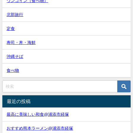
ワンコイン（食べ物）
北部旅行
定食
寿司・丼・海鮮
沖縄そば
食べ物
最近の投稿
最高に美味しい和食@浦添市経塚
おすすめ熊本ラーメン@浦添市経塚