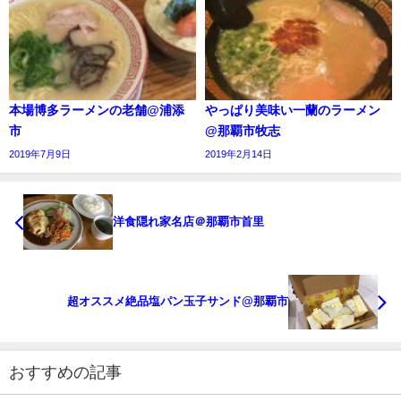
本場博多ラーメンの老舗@浦添
やっぱり美味い一蘭のラーメン
市
@那覇市牧志
2019年7月9日
2019年2月14日
洋食隠れ家名店＠那覇市首里
超オススメ絶品塩パン玉子サンド@那覇市
おすすめの記事