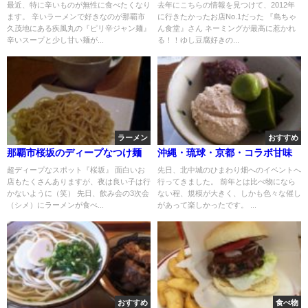
最近、特に辛いものが無性に食べたくなり
去年にこちらの情報を見つけて、2012年
ます。 辛いラーメンで好きなのが那覇市
に行きたかったお店No.1だった 『島ちゃ
久茂地にある疾風丸の『ピリ辛ジャン麺』
ん食堂』さん ネーミングが最高に惹かれ
辛いスープと少し甘い麺が...
る！！ゆし豆腐好きの...
ラーメン
おすすめ
那覇市桜坂のディープなつけ麺
沖縄・琉球・京都・コラボ甘味
超ディープなスポット『桜坂』 面白いお
先日、北中城のひまわり畑へのイベントへ
店もたくさんありますが、夜は良い子は行
行ってきました。 前年とは比べ物になら
かないように（笑） 先日、飲み会の3次会
ない程、規模が大きく、しかも色々な催し
（シメ）にラーメンが食べ...
があって楽しかったです。 ...
おすすめ
食べ物