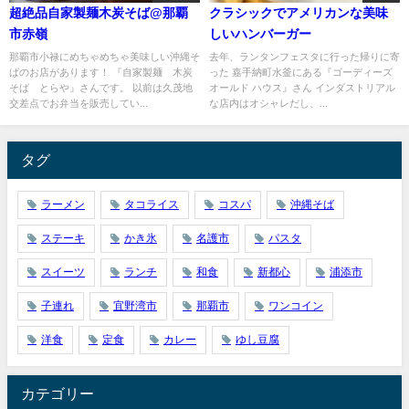
超絶品自家製麺木炭そば@那覇
クラシックでアメリカンな美味
市赤嶺
しいハンバーガー
那覇市小禄にめちゃめちゃ美味しい沖縄そ
去年、ランタンフェスタに行った帰りに寄
ばのお店があります！ 『自家製麺 木炭
った 嘉手納町水釜にある『ゴーディーズ
そば とらや』さんです。 以前は久茂地
オールド ハウス』さん インダストリアル
交差点でお弁当を販売してい...
な店内はオシャレだし、...
タグ
ラーメン
タコライス
コスパ
沖縄そば
ステーキ
かき氷
名護市
パスタ
スイーツ
ランチ
和食
新都心
浦添市
子連れ
宜野湾市
那覇市
ワンコイン
洋食
定食
カレー
ゆし豆腐
カテゴリー