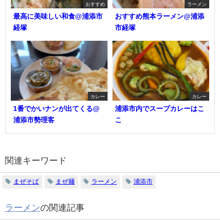
おすすめ
ラーメン
最高に美味しい和食@浦添市
おすすめ熊本ラーメン@浦添
経塚
市経塚
カレー
カレー
1番でかいナンが出てくる@
浦添市内でスープカレーはこ
浦添市勢理客
こ
関連キーワード
まぜそば
まぜ麺
ラーメン
浦添市
ラーメン
の関連記事