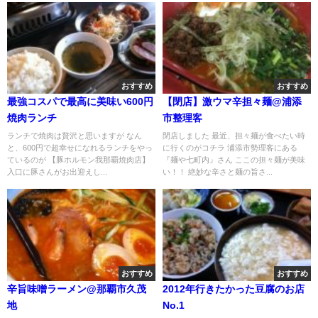
おすすめ
おすすめ
最強コスパで最高に美味い600円
【閉店】激ウマ辛担々麺@浦添
焼肉ランチ
市整理客
ランチで焼肉は贅沢と思いますが なん
閉店しました 最近、担々麺が食べたい時
と、600円で超幸せになれるランチをやっ
に行くのがコチラ 浦添市勢理客にある
ているのが 【豚ホルモン我那覇焼肉店】
『麺や七町内』さん ここの担々麺が美味
入口に豚さんがお出迎えし...
い！！ 絶妙な辛さと麺の旨さ...
おすすめ
おすすめ
辛旨味噌ラーメン@那覇市久茂
2012年行きたかった豆腐のお店
地
No.1