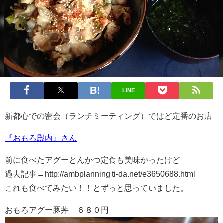
LINE
新都心での密会（ランチミーティング）ではど定番のお店
『おもろ殿内』さん
前に食べたアグーとんかつ定食も美味かったけど
過去記事→http://ambplanning.ti-da.net/e3650688.html
これも食べてみたい！！とずっと思っていました。
おもろアグー豚丼 ６８０円