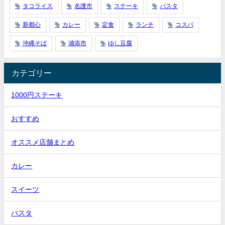
タコライス
名護市
ステーキ
パスタ
新都心
カレー
定食
ランチ
コスパ
沖縄そば
浦添市
ゆし豆腐
カテゴリー
1000円ステーキ
おすすめ
オススメ店舗まとめ
カレー
スイーツ
パスタ