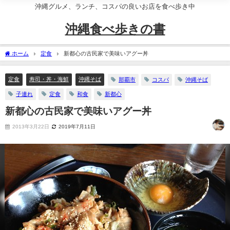
沖縄グルメ、ランチ、コスパの良いお店を食べ歩き中
沖縄食べ歩きの書
ホーム
定食
新都心の古民家で美味いアグー丼
定食
寿司・丼・海鮮
沖縄そば
那覇市
コスパ
沖縄そば
子連れ
定食
和食
新都心
新都心の古民家で美味いアグー丼
2013年3月22日
2019年7月11日