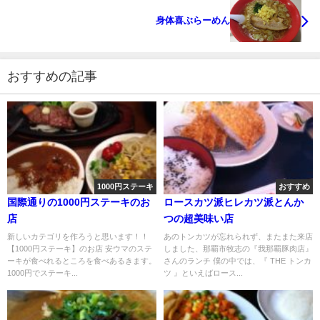
身体喜ぶらーめん
おすすめの記事
1000円ステーキ
おすすめ
国際通りの1000円ステーキのお
ロースカツ派ヒレカツ派とんか
店
つの超美味い店
新しいカテゴリを作ろうと思います！！
あのトンカツが忘れられず、またまた来店
【1000円ステーキ】のお店 安ウマのステ
しました、那覇市牧志の『我那覇豚肉店』
ーキが食べれるところを食べあるきます。
さんのランチ 僕の中では、『 THE トンカ
1000円でステーキ...
ツ 』といえばロース...