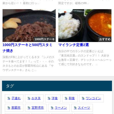
家から近い！！ 最初に行っ...
限定ですが、破格の88...
1000円ステーキ
おすすめ
1000円ステーキと500円スタミ
マイランチ定番2選
ナ焼き
自分の中でのランチの定番といえば、
『東京純豆腐』のスンドゥブ！！ 大好き
深夜のFBに上がってくるネタ 『シメのス
な激辛＋豆腐で、デトックス＋ヘルシーっ
テーキ食べてます！！』って・・・ その
て感じで大好きなものです。 ...
ネタもとのお店が那覇市松山にある 『サ
ウザンステーキ』さん こ...
タグ
子連れ
かき氷
洋食
和食
ワンコイン
那覇市
宜野湾市
ラーメン
スイーツ