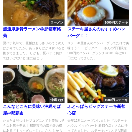
ラーメン
1000円ステーキ
超濃厚豚骨ラーメン@那覇市銘
ステーキ屋さんのおすすめハン
苅
バーグ！！
夏バテ気味で、昼飯はあっさりのそうめん
ステーキ屋さんのハンバーグってだけで美
ばかりでしたが、あっさりばかり食べると
味そう！！ ビッグハートさんの平日限定
飽きてきました。 しかも、夏バテに負け
500円のハンバーグランチ⇒2019年は800
てはいけないと 逆に超こっ...
円になってました。...
沖縄そば
1000円ステーキ
こんなところに美味い沖縄そば
ふとっぱらビッグステーキ新都
屋@那覇市
心店
たまたま見つけたブログにとても美味しそ
去年12月にオープンしました 『ステーキ
うなお店を発見！ 那覇市泊の崇元寺の横
ハウス ビッグハート 新都心店』さんに行
にある『すぅ～ぎぃ～じぃ』さん しかも
ってきました。 ステーキハウスでも期間