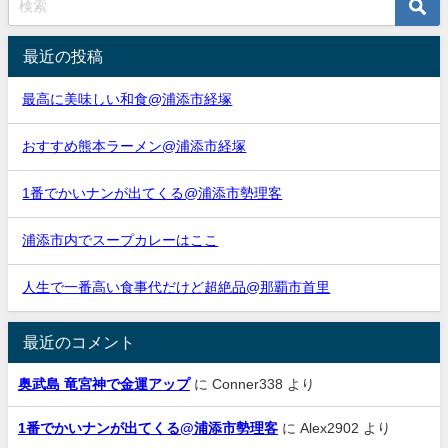
最近の投稿
最高に美味しい和食@浦添市経塚
おすすめ熊本ラーメン@浦添市経塚
1番でかいナンが出てくる@浦添市勢理客
浦添市内でスープカレーはここ
人生で一番高い食事代だけど超絶品@那覇市首里
最近のコメント
奥武島 竜宮神で金運アップ
に
Conner338
より
1番でかいナンが出てくる@浦添市勢理客
に
Alex2902
より