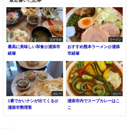
おすすめ
ラーメン
最高に美味しい和食@浦添市
おすすめ熊本ラーメン@浦添
経塚
市経塚
カレー
カレー
1番でかいナンが出てくる@
浦添市内でスープカレーはこ
浦添市勢理客
こ