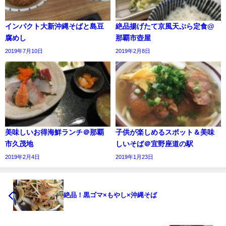
インパクト大新沖縄そばと島豆
絶品揚げたて京風天ぷら定食@
腐めし
那覇市壺屋
2019年7月10日
2019年2月8日
美味しいお得海鮮ランチ＠那覇
子供が楽しめるスポット＆美味
市久茂地
しいそば＠宜野座道の駅
2019年2月4日
2019年1月23日
絶品！黒ゴマ×もやし×沖縄そば