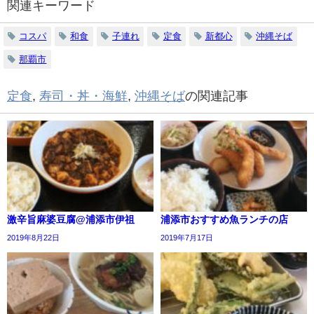
関連キーワード
コスパ
和食
子連れ
定食
新都心
沖縄そば
那覇市
定食
,
寿司・丼・海鮮
,
沖縄そば
の関連記事
激辛旨麻婆豆腐@浦添市伊祖
浦添市おすすめ魚ランチの店
2019年8月22日
2019年7月17日