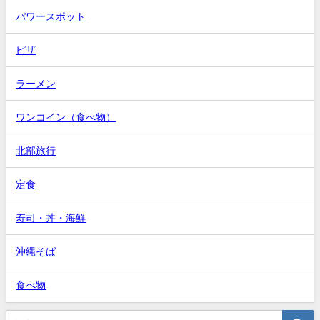
パワースポット
ピザ
ラーメン
ワンコイン（食べ物）
北部旅行
定食
寿司・丼・海鮮
沖縄そば
食べ物