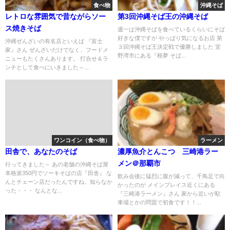
食べ物
沖縄そば
レトロな雰囲気で昔ながらソー
第3回沖縄そば王の沖縄そば
ス焼きそば
週一は沖縄そばを食べているくらいにそば
好きな僕ですが やっぱり気になるお店 第
沖縄ぜんざいの有名店といえば 『富士
３回沖縄そば王決定戦で優勝しました 宜
家』さん ぜんざいだけでなく、フードメ
野湾市にある『根夢 そば...
ニューもたくさんあります。 打合せ＆ラ
ンチとして食べにいきました～...
ワンコイン（食べ物）
ラーメン
田舎で、あなたのそば
濃厚魚介とんこつ 三崎港ラー
メン＠那覇市
行ってきました～ あの老舗の沖縄そば屋
本格派350円でソーキそばの店『田舎』 な
飲み会後に猛烈に腹が減って、千鳥足で向
んとチェーン店だったんですね。知らなか
かったのが メインプレイス近くにある
った・・・ なんとな...
『三崎港ラーメン』さん 家から近いが駐
車場とかの問題で初食です！！...