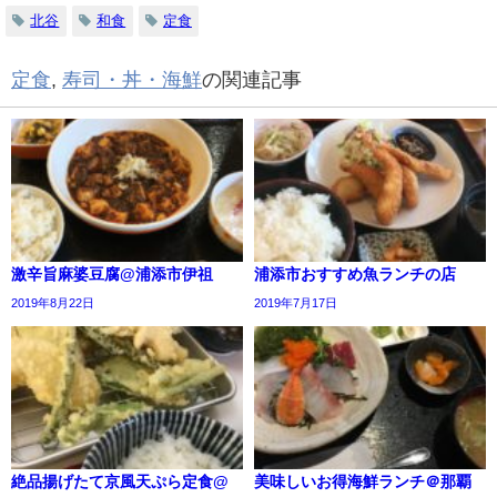
北谷
和食
定食
定食
,
寿司・丼・海鮮
の関連記事
激辛旨麻婆豆腐@浦添市伊祖
浦添市おすすめ魚ランチの店
2019年8月22日
2019年7月17日
絶品揚げたて京風天ぷら定食@
美味しいお得海鮮ランチ＠那覇