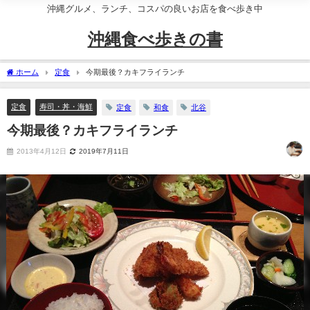
沖縄グルメ、ランチ、コスパの良いお店を食べ歩き中
沖縄食べ歩きの書
ホーム
定食
今期最後？カキフライランチ
定食
寿司・丼・海鮮
定食
和食
北谷
今期最後？カキフライランチ
2013年4月12日
2019年7月11日