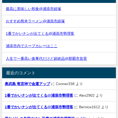
最高に美味しい和食@浦添市経塚
おすすめ熊本ラーメン@浦添市経塚
1番でかいナンが出てくる@浦添市勢理客
浦添市内でスープカレーはここ
人生で一番高い食事代だけど超絶品@那覇市首里
最近のコメント
奥武島 竜宮神で金運アップ
に
Conner338
より
1番でかいナンが出てくる@浦添市勢理客
に
Alex2902
より
1番でかいナンが出てくる@浦添市勢理客
に
Bernice1612
より