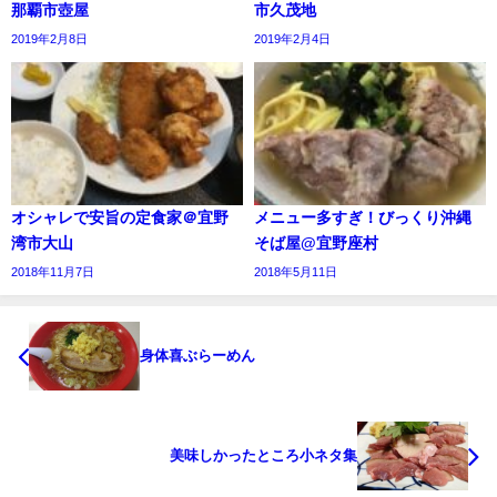
那覇市壺屋
市久茂地
2019年2月8日
2019年2月4日
オシャレで安旨の定食家＠宜野
メニュー多すぎ！びっくり沖縄
湾市大山
そば屋@宜野座村
2018年11月7日
2018年5月11日
身体喜ぶらーめん
美味しかったところ小ネタ集