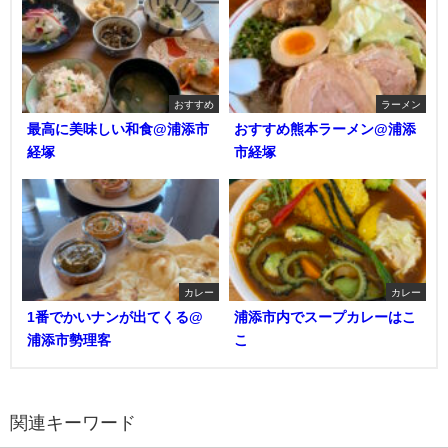
おすすめ
ラーメン
最高に美味しい和食@浦添市
おすすめ熊本ラーメン@浦添
経塚
市経塚
カレー
カレー
1番でかいナンが出てくる@
浦添市内でスープカレーはこ
浦添市勢理客
こ
関連キーワード