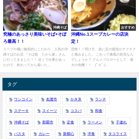
沖縄そば
おすすめ
究極のあっさり美味いそば+そぼ
沖縄No.1スープカレーの店決
ろ最高！！
定！
スープや麺に徹底的にこだわり、人気の沖
恐怖！！明け方、急に足の親指がチクチク
縄そばのお店 『そば処 たから家』さん
と痛みました。 これって痛風の前兆なん
に行ってきました！！ 近くで仕事があっ
でしょうか？ グルメブロガーとして、最
たので、終わってから着いた...
大の危機！！ (ﾟＡﾟ;)...
タグ
ワンコイン
名護市
かき氷
ランチ
ステーキ
スイーツ
コスパ
和食
沖縄そば
那覇市
定食
ラーメン
子連れ
パスタ
カレー
新都心
洋食
タコライス