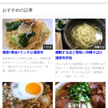
おすすめの記事
パスタ
沖縄そば
個室×密会×ランチ@浦添市
感動するほど美味い沖縄そば@
浦添市伊祖
経営者のランチMTGと題して、情報交換
やモチベーションアップの会を開き、そこ
グルメな方々が超美味いという沖縄そばの
で、使わせていただきましたのが 『杏
お店へ！！ 浦添市伊祖にある【琉球麺 茉
屋 浦西店』さん 奥さんがマ...
家 （マツヤ）】さん みんなが「超美味し
い！」「絶品」というか...